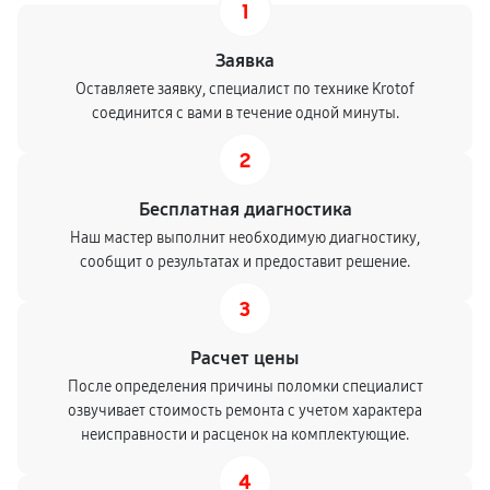
1
Замена свечей зажигания
Заявка
740
от 80 мин
Оставляете заявку, специалист по технике Krotof
соединится с вами в течение одной минуты.
Демонтаж-монтаж двигателя
2
2160
от 80 мин
Бесплатная диагностика
Ремонт сцепления снегоуборщика
Наш мастер выполнит необходимую диагностику,
сообщит о результатах и предоставит решение.
720
от 50 мин
3
Установка комплекта прокладок двигателя
3150
от 50 мин
Расчет цены
После определения причины поломки специалист
Замена прокладки в области двигателя и редуктора
озвучивает стоимость ремонта с учетом характера
неисправности и расценок на комплектующие.
2250
от 40 мин
4