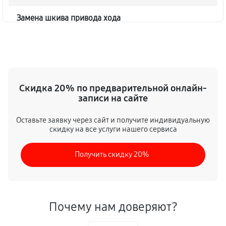
Замена шкива привода хода
1040
от 50 мин
Замена (установка) срезного болта
590
от 50 мин
Скидка 20% по предварительной онлайн-
записи на сайте
Замена корпуса шнека
1490
от 70 мин
Оставьте заявку через сайт и получите индивидуальную
скидку на все услуги нашего сервиса
Смазка осей привода снегоуборщика
Получить скидку 20%
1260
от 50 мин
Замена сцепления снегоуборщика
990
от 80 мин
Почему нам доверяют?
Смазка втулок снегоуборщика