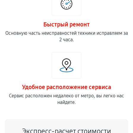
Ремонт редуктора снегоуборщика
2190
от 30 мин
Быстрый ремонт
Основную часть неисправностей техники исправляем за
Замена катушки зажигания
2 часа.
900
от 70 мин
Замена глушителя снегоуборщика
900
от 80 мин
Замена маховика снегоуборщика
Удобное расположение сервиса
950
от 30 мин
Сервис расположен недалеко от метро, вы легко нас
найдете.
Замена шины на колесном диске
900
от 80 мин
Экспресс-расчет стоимости