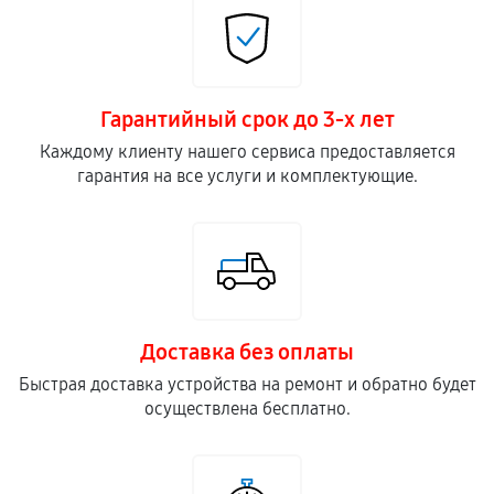
540
от 70 мин
Замена подшипника колеса
Гарантийный срок до 3-х лет
810
от 50 мин
Каждому клиенту нашего сервиса предоставляется
гарантия на все услуги и комплектующие.
Замена кронштейна трансмиссии
1220
от 70 мин
Ремонт втулок колес снегоуборщика
2250
от 70 мин
Доставка без оплаты
Ремонт фрикционного диска
Быстрая доставка устройства на ремонт и обратно будет
1620
от 40 мин
осуществлена бесплатно.
Ремонт троса газа снегоуборщика
680
от 50 мин