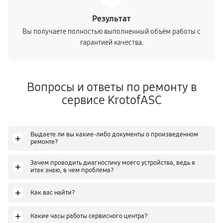
Замена расходных материалов карбюратора
Результат
900
от 60 мин
Вы получаете полностью выполненный объём работы с
гарантией качества.
Чистка топливной системы
950
от 40 мин
Вопросы и ответы по ремонту в
Чистка бака снегоуборщика
сервисе KrotofASC
680
от 50 мин
Чистка карбюратора снегоуборщика
Выдаете ли вы какие-либо документы о произведенном
+
700
от 40 мин
ремонте?
Зачем проводить диагностику моего устройства, ведь я
+
Замена/Pемонт шнека снегоуборщика
итак знаю, в чем проблема?
1420
от 70 мин
+
Как вас найти?
Замена/Pемонт топливопровода
+
Какие часы работы сервисного центра?