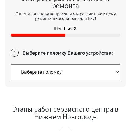
Замена ремней снегоуборщика
ремонта
990
от 40 мин
Ответьте на пару вопросов и мы рассчитваем цену
ремонта персонально для Вас!
Натяжка тросов снегоуборщика
Шаг
1
из
2
630
от 60 мин
Ремонт электропроводки
Выберите поломку Вашего устройства:
1
1040
от 80 мин
Полное ТО снегоуборщика
3510
от 40 мин
Ремонт привода снегоуборщика
1130
от 70 мин
Этапы работ сервисного центра в
Нижнем Новгороде
Регулировка зазоров клапанов
720
от 60 мин